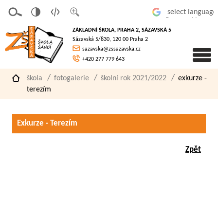
v
t
z
Powered by
erze
extov
většit
ZÁKLADNÍ ŠKOLA, PRAHA 2, SÁZAVSKÁ 5
pro
á
písmo
Sázavská 5/830, 120 00 Praha 2
slaboz
verze
sazavska@zssazavska.cz
raké
+420 277 779 643
škola
fotogalerie
školní rok 2021/2022
exkurze -
terezím
Exkurze - Terezím
Zpět