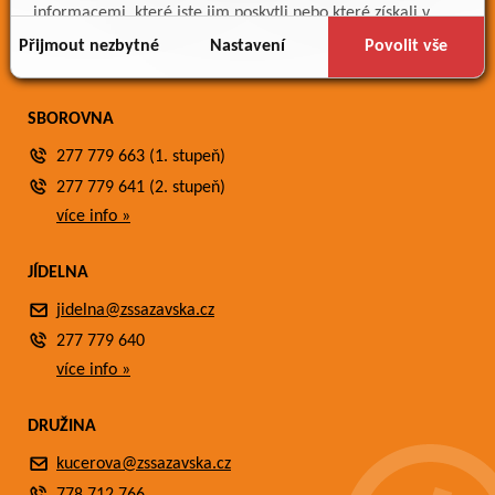
Meteostanice
informacemi, které jste jim poskytli nebo které získali v
Fotogalerie
důsledku toho, že používáte jejich služby.
Přijmout nezbytné
Nastavení
Povolit vše
Kontakty
SBOROVNA
277 779 663 (1. stupeň)
277 779 641 (2. stupeň)
více info »
JÍDELNA
jidelna@zssazavska.cz
277 779 640
více info »
DRUŽINA
kucerova@zssazavska.cz