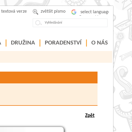
textová verze
zvětšit písmo
Powered by
A
DRUŽINA
PORADENSTVÍ
O NÁS
Zpět