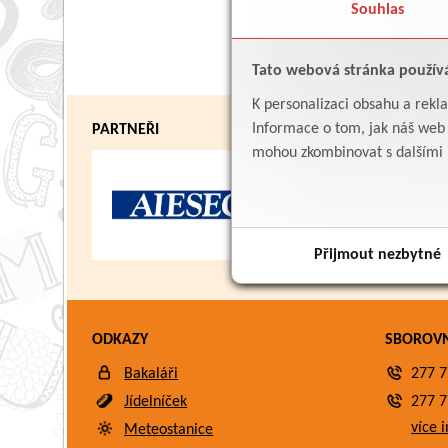
Souhlas
Tato webová stránka použív
K personalizaci obsahu a rekl
Informace o tom, jak náš web p
PARTNEŘI
mohou zkombinovat s dalšími in
Přijmout nezbytné
ODKAZY
SBOROV
Bakaláři
277 7
Jídelníček
277 7
více i
Meteostanice