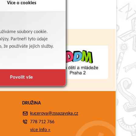
Více o cookies
yužíváme soubory cookie.
lýzy. Partneři tyto údaje
 že používáte jejich služby.
Povolit vše
DRUŽINA
kucerova@zssazavska.cz
778 712 766
více info »