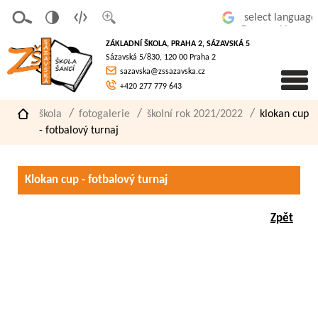
v
t
z
Powered by
erze
extov
většit
ZÁKLADNÍ ŠKOLA, PRAHA 2, SÁZAVSKÁ 5
pro
á
písmo
Sázavská 5/830, 120 00 Praha 2
slaboz
verze
sazavska@zssazavska.cz
raké
+420 277 779 643
škola
fotogalerie
školní rok 2021/2022
klokan cup
- fotbalový turnaj
Klokan cup - fotbalový turnaj
Zpět