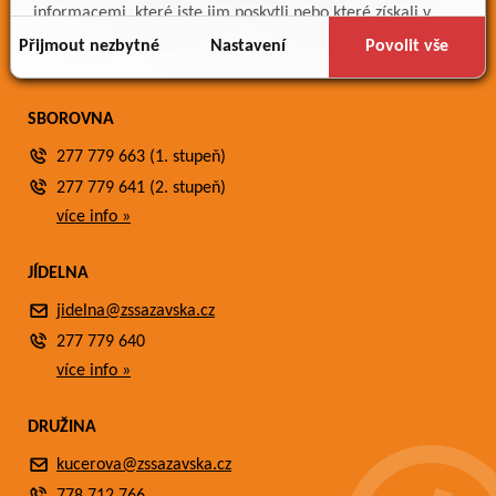
Meteostanice
informacemi, které jste jim poskytli nebo které získali v
Fotogalerie
důsledku toho, že používáte jejich služby.
Přijmout nezbytné
Nastavení
Povolit vše
Kontakty
SBOROVNA
277 779 663 (1. stupeň)
277 779 641 (2. stupeň)
více info »
JÍDELNA
jidelna@zssazavska.cz
277 779 640
více info »
DRUŽINA
kucerova@zssazavska.cz