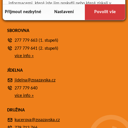
Meteostanice
informacemi, které jste jim poskytli nebo které získali v
Fotogalerie
důsledku toho, že používáte jejich služby.
Přijmout nezbytné
Nastavení
Povolit vše
Kontakty
SBOROVNA
277 779 663 (1. stupeň)
277 779 641 (2. stupeň)
více info »
JÍDELNA
jidelna@zssazavska.cz
277 779 640
více info »
DRUŽINA
kucerova@zssazavska.cz