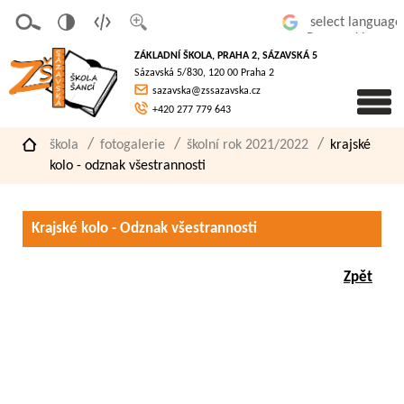
v
t
z
Powered by
erze
extov
většit
ZÁKLADNÍ ŠKOLA, PRAHA 2, SÁZAVSKÁ 5
pro
á
písmo
Sázavská 5/830, 120 00 Praha 2
slaboz
verze
sazavska@zssazavska.cz
raké
+420 277 779 643
škola
fotogalerie
školní rok 2021/2022
krajské
kolo - odznak všestrannosti
Krajské kolo - Odznak všestrannosti
Zpět