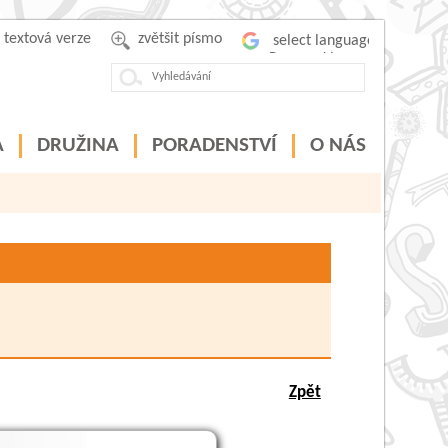
textová verze
zvětšit písmo
Powered by
A
DRUŽINA
PORADENSTVÍ
O NÁS
Zpět