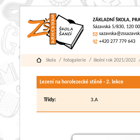
ZÁKLADNÍ ŠKOLA, PRA
Sázavská 5/830, 120 00
sazavska@zssazavsk
+420 277 779 643
škola
fotogalerie
školní rok 2021/2022
Lezení na horolezecké stěně - 2. lekce
Třídy:
3.A