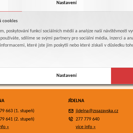
Nastavení
á cookies
am, poskytování funkcí sociálních médií a analýze naší návštěvnosti v
oužíváte, sdílíme se svými partnery pro sociální média, inzerci a ana
formacemi, které jste jim poskytli nebo které získali v důsledku toho,
Nastavení
NA
JÍDELNA
79 663 (1. stupeň)
jidelna@zssazavska.cz
79 641 (2. stupeň)
277 779 640
nfo »
více info »