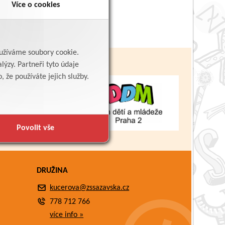
Více o cookies
yužíváme soubory cookie.
lýzy. Partneři tyto údaje
 že používáte jejich služby.
Povolit vše
DRUŽINA
kucerova@zssazavska.cz
778 712 766
více info »