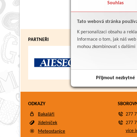
Souhlas
Tato webová stránka použív
K personalizaci obsahu a rekl
Informace o tom, jak náš web p
PARTNEŘI
mohou zkombinovat s dalšími in
Přijmout nezbytné
ODKAZY
SBOROV
Bakaláři
277 7
Jídelníček
277 7
více i
Meteostanice