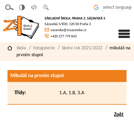
v
t
z
Powered by
erze
extov
většit
ZÁKLADNÍ ŠKOLA, PRAHA 2, SÁZAVSKÁ 5
pro
á
písmo
Sázavská 5/830, 120 00 Praha 2
slaboz
verze
sazavska@zssazavska.cz
raké
+420 277 779 643
škola
fotogalerie
školní rok 2021/2022
mikuláš na
prvním stupni
Mikuláš na prvním stupni
Třídy:
1.A, 1.B, 3.A
Zpět