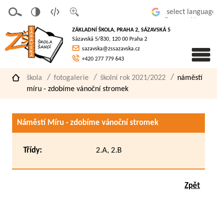
v
t
z
Powered by
erze
extov
většit
ZÁKLADNÍ ŠKOLA, PRAHA 2, SÁZAVSKÁ 5
pro
á
písmo
Sázavská 5/830, 120 00 Praha 2
slaboz
verze
sazavska@zssazavska.cz
raké
+420 277 779 643
škola
fotogalerie
školní rok 2021/2022
náměstí
míru - zdobíme vánoční stromek
Náměstí Míru - zdobíme vánoční stromek
Třídy:
2.A, 2.B
Zpět