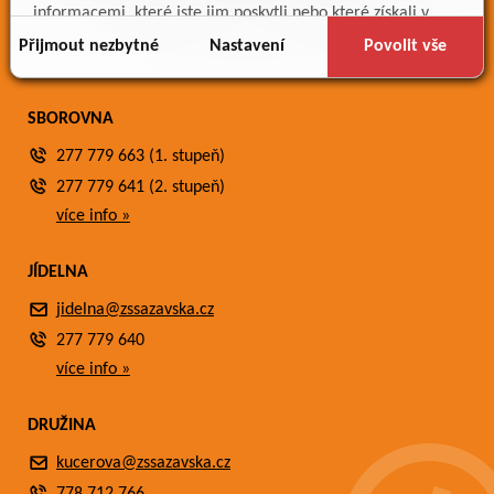
Meteostanice
informacemi, které jste jim poskytli nebo které získali v
Fotogalerie
důsledku toho, že používáte jejich služby.
Přijmout nezbytné
Nastavení
Povolit vše
Kontakty
SBOROVNA
277 779 663 (1. stupeň)
277 779 641 (2. stupeň)
více info »
JÍDELNA
jidelna@zssazavska.cz
277 779 640
více info »
DRUŽINA
kucerova@zssazavska.cz