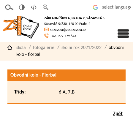
v
t
z
Powered by
erze
extov
většit
ZÁKLADNÍ ŠKOLA, PRAHA 2, SÁZAVSKÁ 5
pro
á
písmo
Sázavská 5/830, 120 00 Praha 2
slaboz
verze
sazavska@zssazavska.cz
raké
+420 277 779 643
škola
fotogalerie
školní rok 2021/2022
obvodní
kolo - florbal
Obvodní kolo - Florbal
Třídy:
6.A, 7.B
Zpět