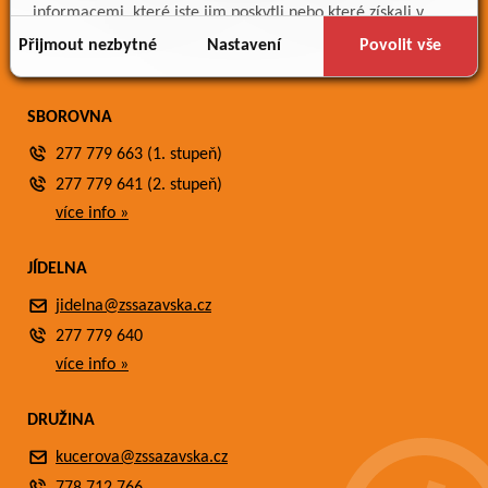
Meteostanice
informacemi, které jste jim poskytli nebo které získali v
Fotogalerie
důsledku toho, že používáte jejich služby.
Přijmout nezbytné
Nastavení
Povolit vše
Kontakty
SBOROVNA
277 779 663 (1. stupeň)
277 779 641 (2. stupeň)
více info »
JÍDELNA
jidelna@zssazavska.cz
277 779 640
více info »
DRUŽINA
kucerova@zssazavska.cz