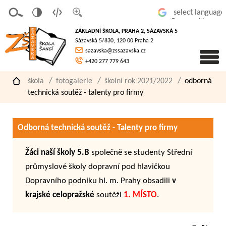
v
t
z
Powered by
erze
extov
většit
ZÁKLADNÍ ŠKOLA, PRAHA 2, SÁZAVSKÁ 5
pro
á
písmo
Sázavská 5/830, 120 00 Praha 2
slaboz
verze
sazavska@zssazavska.cz
raké
+420 277 779 643
škola
fotogalerie
školní rok 2021/2022
odborná
technická soutěž - talenty pro firmy
Odborná technická soutěž - Talenty pro firmy
Žáci naší školy 5.B
společně se studenty Střední
průmyslové školy dopravní pod hlavičkou
Dopravního podniku hl. m. Prahy obsadili
v
krajské celopražské
soutěži
1. MÍSTO
.