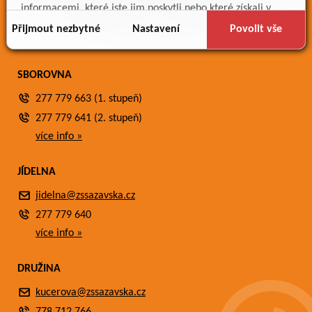
Meteostanice
informacemi, které jste jim poskytli nebo které získali v
Fotogalerie
důsledku toho, že používáte jejich služby.
Přijmout nezbytné
Nastavení
Povolit vše
Kontakty
SBOROVNA
277 779 663 (1. stupeň)
277 779 641 (2. stupeň)
více info »
JÍDELNA
jidelna@zssazavska.cz
277 779 640
více info »
DRUŽINA
kucerova@zssazavska.cz