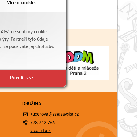
Více o cookies
yužíváme soubory cookie.
lýzy. Partneři tyto údaje
 že používáte jejich služby.
Povolit vše
DRUŽINA
kucerova@zssazavska.cz
778 712 766
více info »