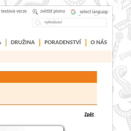
textová verze
zvětšit písmo
Powered by
A
DRUŽINA
PORADENSTVÍ
O NÁS
Zpět