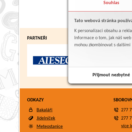
Souhlas
Tato webová stránka použív
K personalizaci obsahu a rekl
Informace o tom, jak náš web p
PARTNEŘI
mohou zkombinovat s dalšími in
Přijmout nezbytné
ODKAZY
SBOROV
Bakaláři
277 7
Jídelníček
277 7
více i
Meteostanice