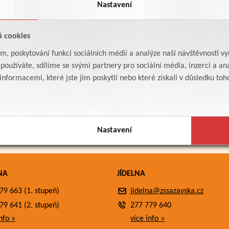
Nastavení
á cookies
am, poskytování funkcí sociálních médií a analýze naší návštěvnosti v
oužíváte, sdílíme se svými partnery pro sociální média, inzerci a ana
formacemi, které jste jim poskytli nebo které získali v důsledku toho,
Nastavení
NA
JÍDELNA
79 663 (1. stupeň)
jidelna@zssazavska.cz
79 641 (2. stupeň)
277 779 640
nfo »
více info »