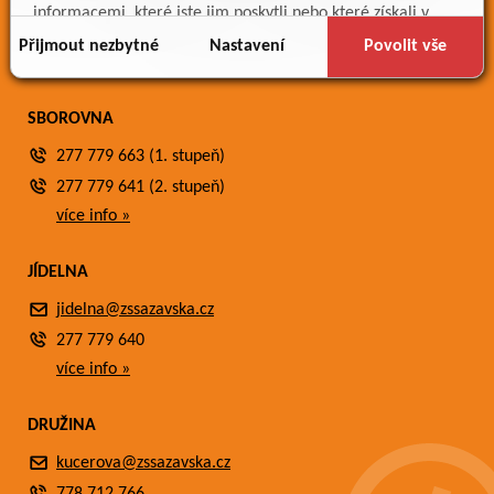
Meteostanice
informacemi, které jste jim poskytli nebo které získali v
Fotogalerie
důsledku toho, že používáte jejich služby.
Přijmout nezbytné
Nastavení
Povolit vše
Kontakty
SBOROVNA
277 779 663 (1. stupeň)
277 779 641 (2. stupeň)
více info »
JÍDELNA
jidelna@zssazavska.cz
277 779 640
více info »
DRUŽINA
kucerova@zssazavska.cz