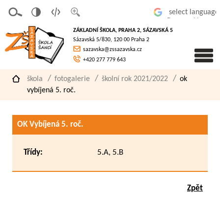
v
t
z
Powered by
erze
extov
většit
ZÁKLADNÍ ŠKOLA, PRAHA 2, SÁZAVSKÁ 5
pro
á
písmo
Sázavská 5/830, 120 00 Praha 2
slaboz
verze
sazavska@zssazavska.cz
raké
+420 277 779 643
škola
fotogalerie
školní rok 2021/2022
ok
vybíjená 5. roč.
OK Vybíjená 5. roč.
Třídy:
5.A, 5.B
Zpět