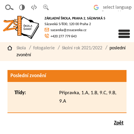
v
t
z
Powered by
erze
extov
většit
ZÁKLADNÍ ŠKOLA, PRAHA 2, SÁZAVSKÁ 5
pro
á
písmo
Sázavská 5/830, 120 00 Praha 2
slaboz
verze
sazavska@zssazavska.cz
raké
+420 277 779 643
škola
fotogalerie
školní rok 2021/2022
poslední
zvonění
Poslední zvonění
Třídy:
Přípravka, 1.A, 1.B, 9.C, 9.B,
9.A
Zpět