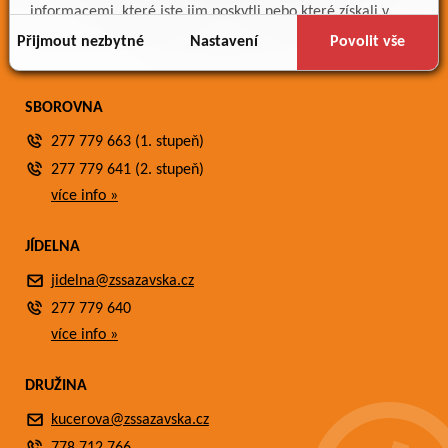
Meteostanice
informacemi, které jste jim poskytli nebo které získali v
Fotogalerie
důsledku toho, že používáte jejich služby.
Přijmout nezbytné
Nastavení
Povolit vše
Kontakty
SBOROVNA
277 779 663 (1. stupeň)
277 779 641 (2. stupeň)
více info »
JÍDELNA
jidelna@zssazavska.cz
277 779 640
více info »
DRUŽINA
kucerova@zssazavska.cz