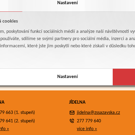
Nastavení
á cookies
am, poskytování funkcí sociálních médií a analýze naší návštěvnosti v
oužíváte, sdílíme se svými partnery pro sociální média, inzerci a ana
formacemi, které jste jim poskytli nebo které získali v důsledku toho,
Nastavení
NA
JÍDELNA
79 663 (1. stupeň)
jidelna@zssazavska.cz
79 641 (2. stupeň)
277 779 640
nfo »
více info »