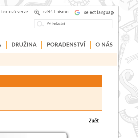
textová verze
zvětšit písmo
Powered by
A
DRUŽINA
PORADENSTVÍ
O NÁS
Zpět