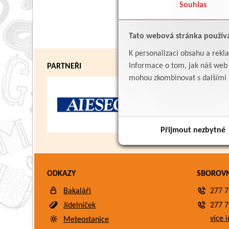
Souhlas
Tato webová stránka použív
K personalizaci obsahu a rekl
Informace o tom, jak náš web p
PARTNEŘI
mohou zkombinovat s dalšími in
Přijmout nezbytné
ODKAZY
SBOROV
Bakaláři
277 7
Jídelníček
277 7
více i
Meteostanice