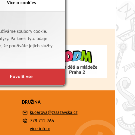
Více o cookies
yužíváme soubory cookie.
lýzy. Partneři tyto údaje
 že používáte jejich služby.
Povolit vše
DRUŽINA
kucerova@zssazavska.cz
778 712 766
více info »