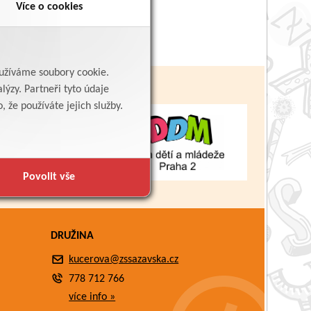
Více o cookies
yužíváme soubory cookie.
lýzy. Partneři tyto údaje
 že používáte jejich služby.
Povolit vše
DRUŽINA
kucerova@zssazavska.cz
778 712 766
více info »