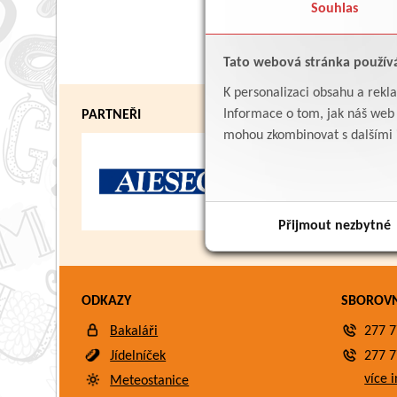
Souhlas
Tato webová stránka použív
K personalizaci obsahu a rekl
Informace o tom, jak náš web p
PARTNEŘI
mohou zkombinovat s dalšími in
Přijmout nezbytné
ODKAZY
SBOROV
Bakaláři
277 7
Jídelníček
277 7
více i
Meteostanice