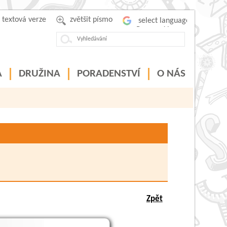
textová verze
zvětšit písmo
Powered by
A
DRUŽINA
PORADENSTVÍ
O NÁS
Zpět