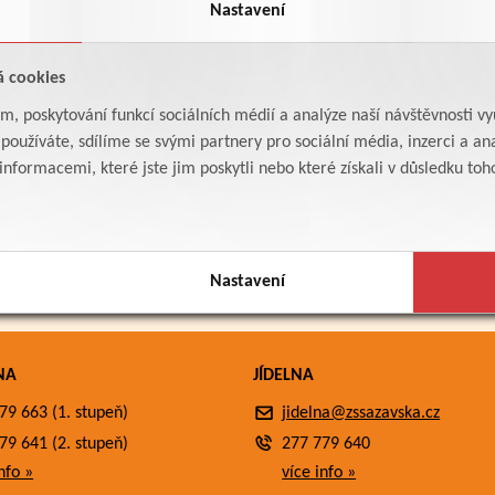
Nastavení
á cookies
am, poskytování funkcí sociálních médií a analýze naší návštěvnosti v
oužíváte, sdílíme se svými partnery pro sociální média, inzerci a ana
formacemi, které jste jim poskytli nebo které získali v důsledku toho,
Nastavení
NA
JÍDELNA
79 663 (1. stupeň)
jidelna@zssazavska.cz
79 641 (2. stupeň)
277 779 640
nfo »
více info »