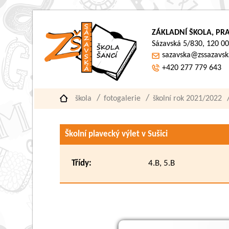
ZÁKLADNÍ ŠKOLA, PRA
Sázavská 5/830, 120 00
sazavska@zssazavsk
+420 277 779 643
škola
fotogalerie
školní rok 2021/2022
Školní plavecký výlet v Sušici
Třídy:
4.B, 5.B