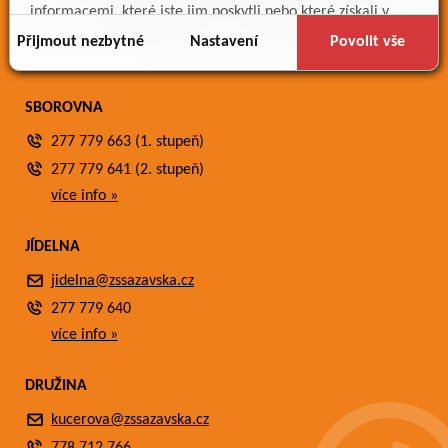
Meteostanice
informacemi, které jste jim poskytli nebo které získali v
Fotogalerie
důsledku toho, že používáte jejich služby.
Přijmout nezbytné
Nastavení
Povolit vše
Kontakty
SBOROVNA
277 779 663 (1. stupeň)
277 779 641 (2. stupeň)
více info »
JÍDELNA
jidelna@zssazavska.cz
277 779 640
více info »
DRUŽINA
kucerova@zssazavska.cz