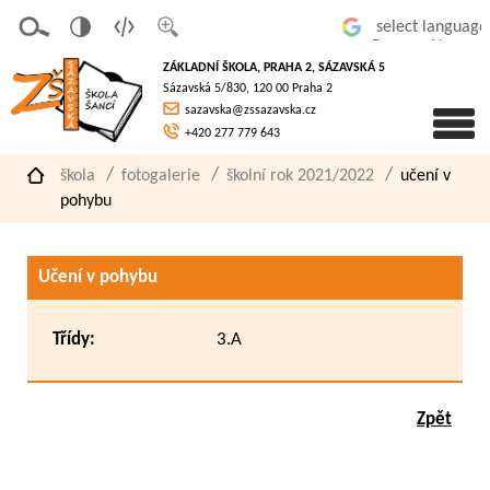
v
t
z
Powered by
erze
extov
většit
ZÁKLADNÍ ŠKOLA, PRAHA 2, SÁZAVSKÁ 5
pro
á
písmo
Sázavská 5/830, 120 00 Praha 2
slaboz
verze
sazavska@zssazavska.cz
raké
+420 277 779 643
škola
fotogalerie
školní rok 2021/2022
učení v
pohybu
Učení v pohybu
Třídy:
3.A
Zpět