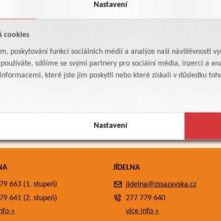
Nastavení
á cookies
am, poskytování funkcí sociálních médií a analýze naší návštěvnosti v
oužíváte, sdílíme se svými partnery pro sociální média, inzerci a ana
formacemi, které jste jim poskytli nebo které získali v důsledku toho,
Nastavení
NA
JÍDELNA
79 663 (1. stupeň)
jidelna@zssazavska.cz
79 641 (2. stupeň)
277 779 640
nfo »
více info »