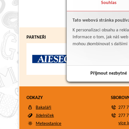
Souhlas
Tato webová stránka použív
K personalizaci obsahu a rekl
Informace o tom, jak náš web p
PARTNEŘI
mohou zkombinovat s dalšími in
Přijmout nezbytné
ODKAZY
SBOROV
Bakaláři
277 7
Jídelníček
277 7
více i
Meteostanice