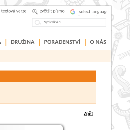
textová verze
zvětšit písmo
Powered by
A
DRUŽINA
PORADENSTVÍ
O NÁS
Zpět