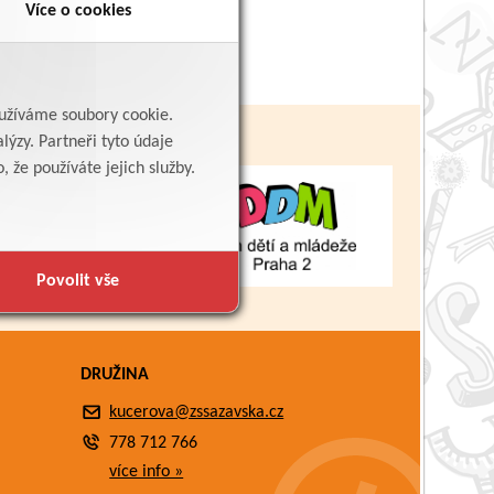
Více o cookies
yužíváme soubory cookie.
lýzy. Partneři tyto údaje
 že používáte jejich služby.
Povolit vše
DRUŽINA
kucerova@zssazavska.cz
778 712 766
více info »