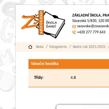
ZÁKLADNÍ ŠKOLA, PRA
Sázavská 5/830, 120 00
sazavska@zssazavsk
+420 277 779 643
škola
fotogalerie
školní rok 2021/2022
Vánoční besídka
Třídy:
4.B