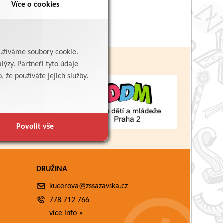
Více o cookies
yužíváme soubory cookie.
lýzy. Partneři tyto údaje
 že používáte jejich služby.
Povolit vše
DRUŽINA
kucerova@zssazavska.cz
778 712 766
více info »