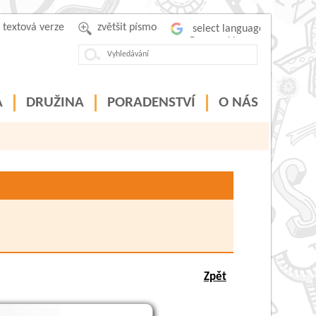
textová verze
zvětšit písmo
Powered by
A
DRUŽINA
PORADENSTVÍ
O NÁS
Zpět