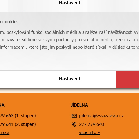
Nastavení
á cookies
am, poskytování funkcí sociálních médií a analýze naší návštěvnosti v
oužíváte, sdílíme se svými partnery pro sociální média, inzerci a ana
formacemi, které jste jim poskytli nebo které získali v důsledku toho,
Nastavení
NA
JÍDELNA
79 663 (1. stupeň)
jidelna@zssazavska.cz
79 641 (2. stupeň)
277 779 640
nfo »
více info »