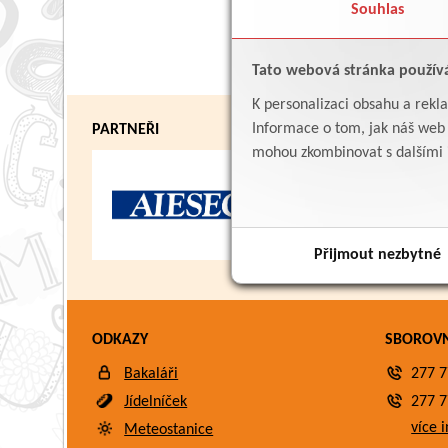
Souhlas
Tato webová stránka použív
K personalizaci obsahu a rekl
Informace o tom, jak náš web p
PARTNEŘI
mohou zkombinovat s dalšími in
Přijmout nezbytné
ODKAZY
SBOROV
Bakaláři
277 7
Jídelníček
277 7
více i
Meteostanice