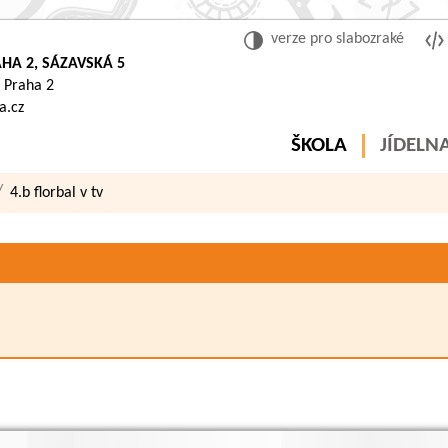
verze pro slabozraké
HA 2, SÁZAVSKÁ 5
 Praha 2
a.cz
ŠKOLA
JÍDELN
4.b florbal v tv