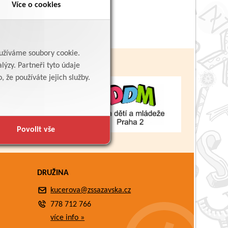
Více o cookies
yužíváme soubory cookie.
lýzy. Partneři tyto údaje
 že používáte jejich služby.
Povolit vše
DRUŽINA
kucerova@zssazavska.cz
778 712 766
více info »