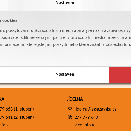
Nastavení
á cookies
am, poskytování funkcí sociálních médií a analýze naší návštěvnosti v
oužíváte, sdílíme se svými partnery pro sociální média, inzerci a ana
formacemi, které jste jim poskytli nebo které získali v důsledku toho,
Nastavení
NA
JÍDELNA
79 663 (1. stupeň)
jidelna@zssazavska.cz
79 641 (2. stupeň)
277 779 640
nfo »
více info »