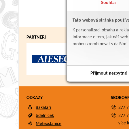
Souhlas
Tato webová stránka použív
K personalizaci obsahu a rekl
Informace o tom, jak náš web p
PARTNEŘI
mohou zkombinovat s dalšími in
Přijmout nezbytné
ODKAZY
SBOROV
Bakaláři
277 7
Jídelníček
277 7
více i
Meteostanice