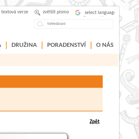
textová verze
zvětšit písmo
Powered by
A
DRUŽINA
PORADENSTVÍ
O NÁS
Zpět