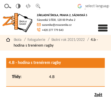
v
t
z
Powered by
erze
extov
většit
ZÁKLADNÍ ŠKOLA, PRAHA 2, SÁZAVSKÁ 5
pro
á
písmo
Sázavská 5/830, 120 00 Praha 2
slaboz
verze
sazavska@zssazavska.cz
raké
+420 277 779 643
škola
fotogalerie
školní rok 2021/2022
4.b -
hodina s trenérem ragby
4.B - hodina s trenérem ragby
Třídy:
4.B
Zpět