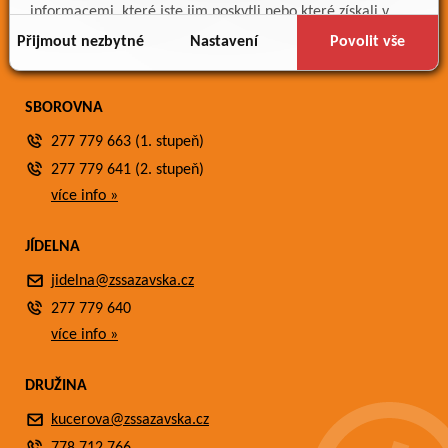
Meteostanice
informacemi, které jste jim poskytli nebo které získali v
Fotogalerie
důsledku toho, že používáte jejich služby.
Přijmout nezbytné
Nastavení
Povolit vše
Kontakty
SBOROVNA
277 779 663 (1. stupeň)
277 779 641 (2. stupeň)
více info »
JÍDELNA
jidelna@zssazavska.cz
277 779 640
více info »
DRUŽINA
kucerova@zssazavska.cz