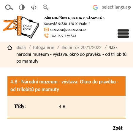
v
t
z
Powered by
erze
extov
většit
ZÁKLADNÍ ŠKOLA, PRAHA 2, SÁZAVSKÁ 5
pro
á
písmo
Sázavská 5/830, 120 00 Praha 2
slaboz
verze
sazavska@zssazavska.cz
raké
+420 277 779 643
škola
fotogalerie
školní rok 2021/2022
4.b -
národní muzeum - výstava: okno do pravěku - od trilobitů
po mamuty
4.B - Národní muzeum - výstava: Okno do pravěku -
od trilobitů po mamuty
Třídy:
4.B
Zpět