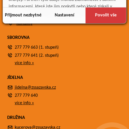
informacemi, které jste jim poskytli nebo které získali v
Meteostanice
důsledku toho, že používáte jejich služby.
Přijmout nezbytné
Nastavení
Povolit vše
Fotogalerie
Kontakty
SBOROVNA
277 779 663 (1. stupeň)
277 779 641 (2. stupeň)
více info »
JÍDELNA
jidelna@zssazavska.cz
277 779 640
více info »
DRUŽINA
kucerova@zssazavska.cz