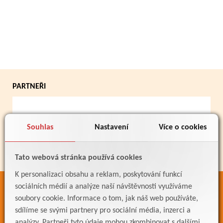
PARTNEŘI
Souhlas
Nastavení
Více o cookies
Tato webová stránka používá cookies
K personalizaci obsahu a reklam, poskytování funkcí
sociálních médií a analýze naší návštěvnosti využíváme
ODKAZY
soubory cookie. Informace o tom, jak náš web používáte,
Bakaláři
sdílíme se svými partnery pro sociální média, inzerci a
Jídelníček
analýzy. Partneři tyto údaje mohou zkombinovat s dalšími