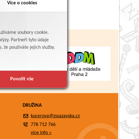
Více o cookies
yužíváme soubory cookie.
lýzy. Partneři tyto údaje
 že používáte jejich služby.
Povolit vše
DRUŽINA
kucerova@zssazavska.cz
778 712 766
více info »