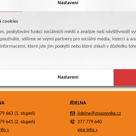
Nastavení
á cookies
am, poskytování funkcí sociálních médií a analýze naší návštěvnosti v
oužíváte, sdílíme se svými partnery pro sociální média, inzerci a ana
formacemi, které jste jim poskytli nebo které získali v důsledku toho,
Nastavení
NA
JÍDELNA
79 663 (1. stupeň)
jidelna@zssazavska.cz
79 641 (2. stupeň)
277 779 640
nfo »
více info »