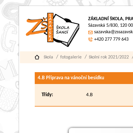
ZÁKLADNÍ ŠKOLA, PRA
Sázavská 5/830, 120 00
sazavska@zssazavsk
+420 277 779 643
škola
fotogalerie
školní rok 2021/2022
4.B Příprava na vánoční besídku
Třídy:
4.B