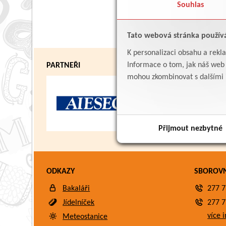
Souhlas
Tato webová stránka použív
K personalizaci obsahu a rekl
Informace o tom, jak náš web p
PARTNEŘI
mohou zkombinovat s dalšími in
Přijmout nezbytné
ODKAZY
SBOROV
Bakaláři
277 7
Jídelníček
277 7
více i
Meteostanice