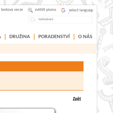
textová verze
zvětšit písmo
Powered by
A
DRUŽINA
PORADENSTVÍ
O NÁS
Zpět