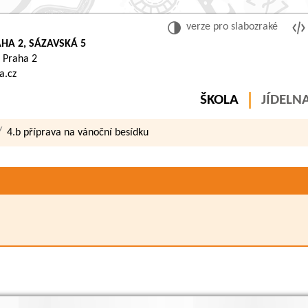
verze pro slabozraké
HA 2, SÁZAVSKÁ 5
 Praha 2
a.cz
ŠKOLA
JÍDELN
4.b příprava na vánoční besídku