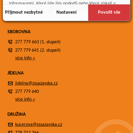
Meteostanice
informacemi, které jste jim poskytli nebo které získali v
Fotogalerie
důsledku toho, že používáte jejich služby.
Přijmout nezbytné
Nastavení
Povolit vše
Kontakty
SBOROVNA
277 779 663 (1. stupeň)
277 779 641 (2. stupeň)
více info »
JÍDELNA
jidelna@zssazavska.cz
277 779 640
více info »
DRUŽINA
kucerova@zssazavska.cz