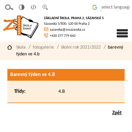
v
t
z
Powered by
erze
extov
většit
ZÁKLADNÍ ŠKOLA, PRAHA 2, SÁZAVSKÁ 5
pro
á
písmo
Sázavská 5/830, 120 00 Praha 2
slaboz
verze
sazavska@zssazavska.cz
raké
+420 277 779 643
škola
fotogalerie
školní rok 2021/2022
barevný
týden ve 4.b
Barevný týden ve 4.B
Třídy:
4.B
Zpět