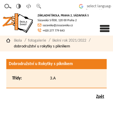
v
t
z
Powered by
erze
extov
většit
ZÁKLADNÍ ŠKOLA, PRAHA 2, SÁZAVSKÁ 5
pro
á
písmo
Sázavská 5/830, 120 00 Praha 2
slaboz
verze
sazavska@zssazavska.cz
raké
+420 277 779 643
škola
fotogalerie
školní rok 2021/2022
dobrodružství u rokytky s piknikem
Dobrodružství u Rokytky s piknikem
Třídy:
3.A
Zpět