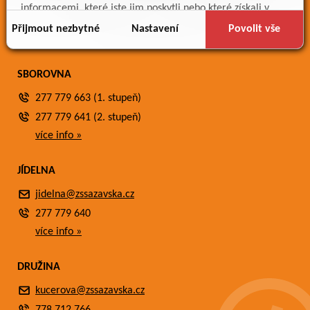
Meteostanice
informacemi, které jste jim poskytli nebo které získali v
Fotogalerie
důsledku toho, že používáte jejich služby.
Přijmout nezbytné
Nastavení
Povolit vše
Kontakty
SBOROVNA
277 779 663 (1. stupeň)
277 779 641 (2. stupeň)
více info »
JÍDELNA
jidelna@zssazavska.cz
277 779 640
více info »
DRUŽINA
kucerova@zssazavska.cz