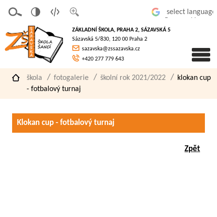
v
t
z
Powered by
erze
extov
většit
ZÁKLADNÍ ŠKOLA, PRAHA 2, SÁZAVSKÁ 5
pro
á
písmo
Sázavská 5/830, 120 00 Praha 2
slaboz
verze
sazavska@zssazavska.cz
raké
+420 277 779 643
škola
fotogalerie
školní rok 2021/2022
klokan cup
- fotbalový turnaj
Klokan cup - fotbalový turnaj
Zpět