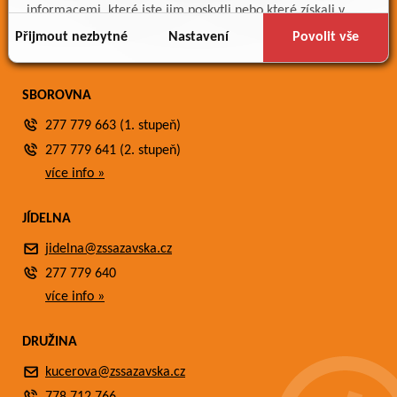
Meteostanice
informacemi, které jste jim poskytli nebo které získali v
Fotogalerie
důsledku toho, že používáte jejich služby.
Přijmout nezbytné
Nastavení
Povolit vše
Kontakty
SBOROVNA
277 779 663 (1. stupeň)
277 779 641 (2. stupeň)
více info »
JÍDELNA
jidelna@zssazavska.cz
277 779 640
více info »
DRUŽINA
kucerova@zssazavska.cz