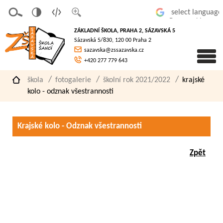
v
t
z
Powered by
erze
extov
většit
ZÁKLADNÍ ŠKOLA, PRAHA 2, SÁZAVSKÁ 5
pro
á
písmo
Sázavská 5/830, 120 00 Praha 2
slaboz
verze
sazavska@zssazavska.cz
raké
+420 277 779 643
škola
fotogalerie
školní rok 2021/2022
krajské
kolo - odznak všestrannosti
Krajské kolo - Odznak všestrannosti
Zpět