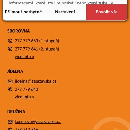
Meteostanice
informacemi, které jste jim poskytli nebo které získali v
Fotogalerie
důsledku toho, že používáte jejich služby.
Přijmout nezbytné
Nastavení
Povolit vše
Kontakty
SBOROVNA
277 779 663 (1. stupeň)
277 779 641 (2. stupeň)
více info »
JÍDELNA
jidelna@zssazavska.cz
277 779 640
více info »
DRUŽINA
kucerova@zssazavska.cz