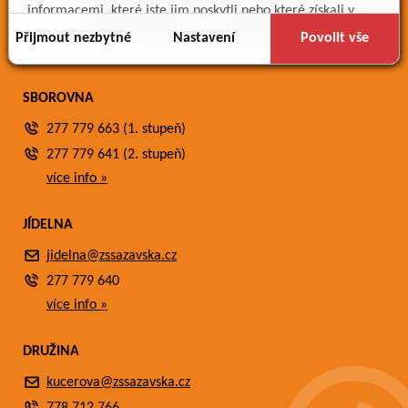
Meteostanice
informacemi, které jste jim poskytli nebo které získali v
Fotogalerie
důsledku toho, že používáte jejich služby.
Přijmout nezbytné
Nastavení
Povolit vše
Kontakty
SBOROVNA
277 779 663 (1. stupeň)
277 779 641 (2. stupeň)
více info »
JÍDELNA
jidelna@zssazavska.cz
277 779 640
více info »
DRUŽINA
kucerova@zssazavska.cz