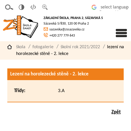
v
t
z
Powered by
erze
extov
většit
ZÁKLADNÍ ŠKOLA, PRAHA 2, SÁZAVSKÁ 5
pro
á
písmo
Sázavská 5/830, 120 00 Praha 2
slaboz
verze
sazavska@zssazavska.cz
raké
+420 277 779 643
škola
fotogalerie
školní rok 2021/2022
lezení na
horolezecké stěně - 2. lekce
Lezení na horolezecké stěně - 2. lekce
Třídy:
3.A
Zpět