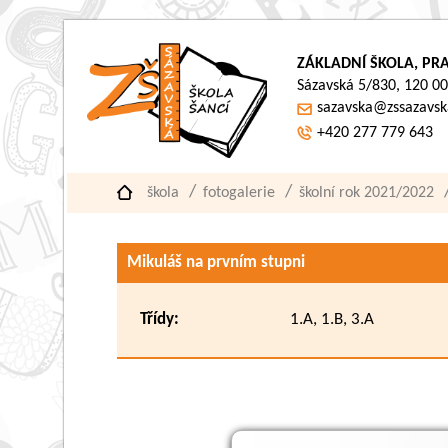
ZÁKLADNÍ ŠKOLA, PRA
Sázavská 5/830, 120 00
sazavska@zssazavsk
+420 277 779 643
škola
fotogalerie
školní rok 2021/2022
Mikuláš na prvním stupni
Třídy:
1.A, 1.B, 3.A