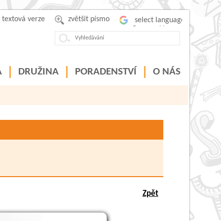
textová verze
zvětšit písmo
Powered by
A
DRUŽINA
PORADENSTVÍ
O NÁS
Zpět