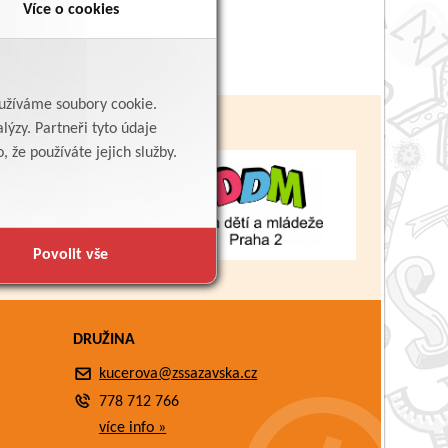
Více o cookies
yužíváme soubory cookie.
lýzy. Partneři tyto údaje
 že používáte jejich služby.
Povolit vše
DRUŽINA
kucerova@zssazavska.cz
778 712 766
více info »