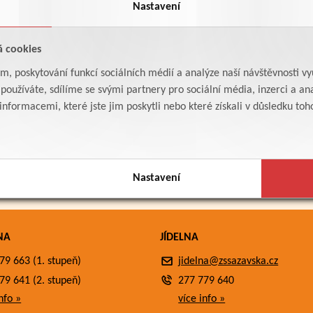
Nastavení
á cookies
am, poskytování funkcí sociálních médií a analýze naší návštěvnosti v
oužíváte, sdílíme se svými partnery pro sociální média, inzerci a ana
formacemi, které jste jim poskytli nebo které získali v důsledku toho,
Nastavení
NA
JÍDELNA
79 663 (1. stupeň)
jidelna@zssazavska.cz
79 641 (2. stupeň)
277 779 640
nfo »
více info »