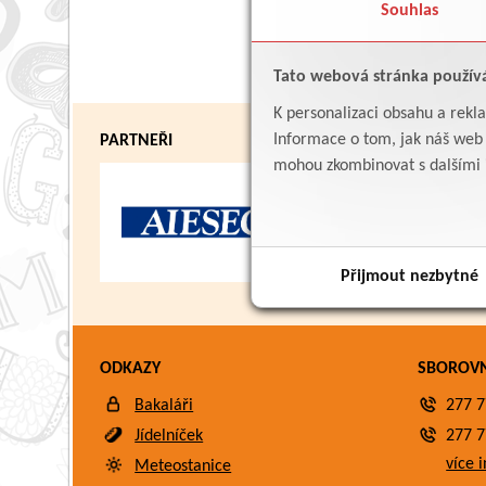
Souhlas
Tato webová stránka použív
K personalizaci obsahu a rekl
Informace o tom, jak náš web p
PARTNEŘI
mohou zkombinovat s dalšími in
Přijmout nezbytné
ODKAZY
SBOROV
Bakaláři
277 7
Jídelníček
277 7
více i
Meteostanice