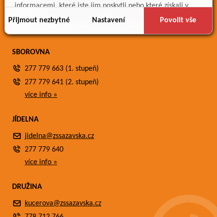
Meteostanice
informacemi, které jste jim poskytli nebo které získali v
Fotogalerie
důsledku toho, že používáte jejich služby.
Přijmout nezbytné
Nastavení
Povolit vše
Kontakty
SBOROVNA
277 779 663 (1. stupeň)
277 779 641 (2. stupeň)
více info »
JÍDELNA
jidelna@zssazavska.cz
277 779 640
více info »
DRUŽINA
kucerova@zssazavska.cz