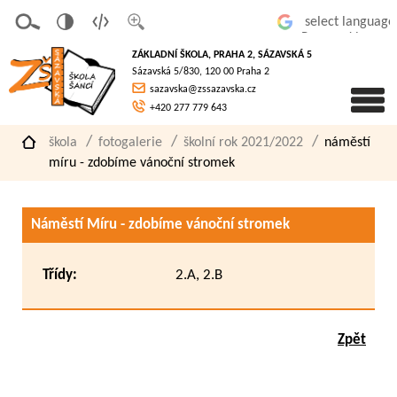
v
t
z
Powered by
erze
extov
většit
ZÁKLADNÍ ŠKOLA, PRAHA 2, SÁZAVSKÁ 5
pro
á
písmo
Sázavská 5/830, 120 00 Praha 2
slaboz
verze
sazavska@zssazavska.cz
raké
+420 277 779 643
škola
fotogalerie
školní rok 2021/2022
náměstí
míru - zdobíme vánoční stromek
Náměstí Míru - zdobíme vánoční stromek
Třídy:
2.A, 2.B
Zpět