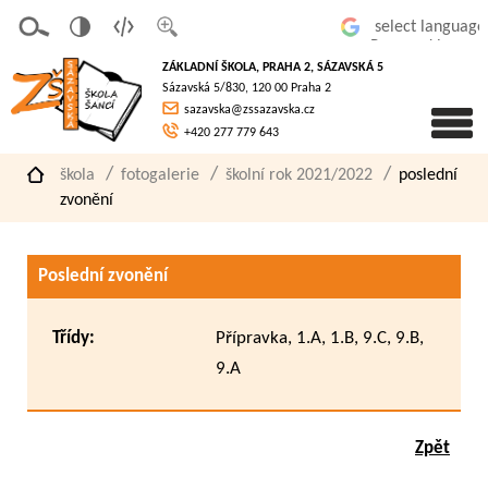
v
t
z
Powered by
erze
extov
většit
ZÁKLADNÍ ŠKOLA, PRAHA 2, SÁZAVSKÁ 5
pro
á
písmo
Sázavská 5/830, 120 00 Praha 2
slaboz
verze
sazavska@zssazavska.cz
raké
+420 277 779 643
škola
fotogalerie
školní rok 2021/2022
poslední
zvonění
Poslední zvonění
Třídy:
Přípravka, 1.A, 1.B, 9.C, 9.B,
9.A
Zpět