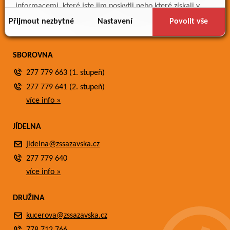
Meteostanice
informacemi, které jste jim poskytli nebo které získali v
Fotogalerie
důsledku toho, že používáte jejich služby.
Přijmout nezbytné
Nastavení
Povolit vše
Kontakty
SBOROVNA
277 779 663 (1. stupeň)
277 779 641 (2. stupeň)
více info »
JÍDELNA
jidelna@zssazavska.cz
277 779 640
více info »
DRUŽINA
kucerova@zssazavska.cz