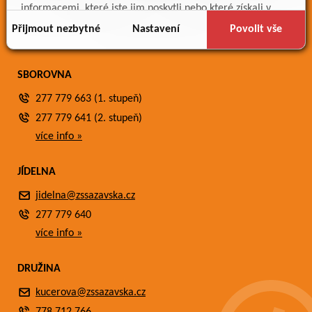
Meteostanice
informacemi, které jste jim poskytli nebo které získali v
Fotogalerie
důsledku toho, že používáte jejich služby.
Přijmout nezbytné
Nastavení
Povolit vše
Kontakty
SBOROVNA
277 779 663 (1. stupeň)
277 779 641 (2. stupeň)
více info »
JÍDELNA
jidelna@zssazavska.cz
277 779 640
více info »
DRUŽINA
kucerova@zssazavska.cz