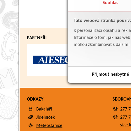
Souhlas
Tato webová stránka použív
K personalizaci obsahu a rekl
Informace o tom, jak náš web p
PARTNEŘI
mohou zkombinovat s dalšími in
Přijmout nezbytné
ODKAZY
SBOROV
Bakaláři
277 7
Jídelníček
277 7
více i
Meteostanice