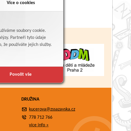
Více o cookies
yužíváme soubory cookie.
lýzy. Partneři tyto údaje
 že používáte jejich služby.
Povolit vše
DRUŽINA
kucerova@zssazavska.cz
778 712 766
více info »