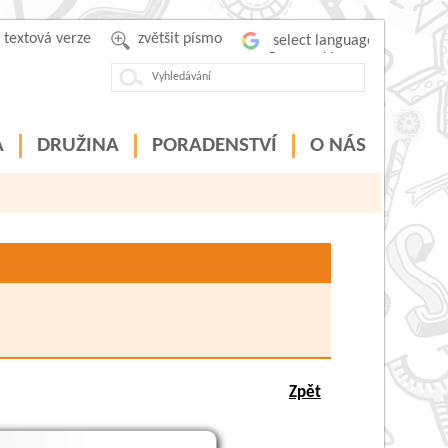
textová verze
zvětšit písmo
Powered by
A
DRUŽINA
PORADENSTVÍ
O NÁS
Zpět