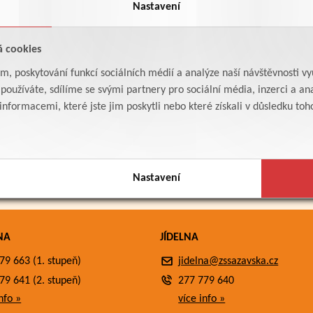
Nastavení
á cookies
am, poskytování funkcí sociálních médií a analýze naší návštěvnosti v
oužíváte, sdílíme se svými partnery pro sociální média, inzerci a ana
formacemi, které jste jim poskytli nebo které získali v důsledku toho,
Nastavení
NA
JÍDELNA
79 663 (1. stupeň)
jidelna@zssazavska.cz
79 641 (2. stupeň)
277 779 640
nfo »
více info »