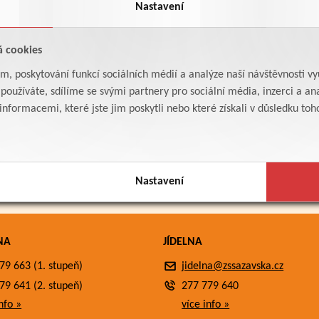
Nastavení
á cookies
am, poskytování funkcí sociálních médií a analýze naší návštěvnosti v
oužíváte, sdílíme se svými partnery pro sociální média, inzerci a ana
formacemi, které jste jim poskytli nebo které získali v důsledku toho,
Nastavení
NA
JÍDELNA
79 663 (1. stupeň)
jidelna@zssazavska.cz
79 641 (2. stupeň)
277 779 640
nfo »
více info »