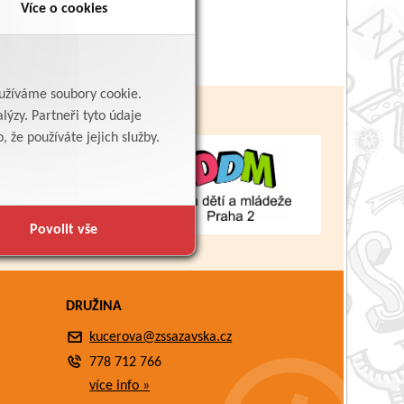
Více o cookies
yužíváme soubory cookie.
lýzy. Partneři tyto údaje
 že používáte jejich služby.
Povolit vše
DRUŽINA
kucerova@zssazavska.cz
778 712 766
více info »