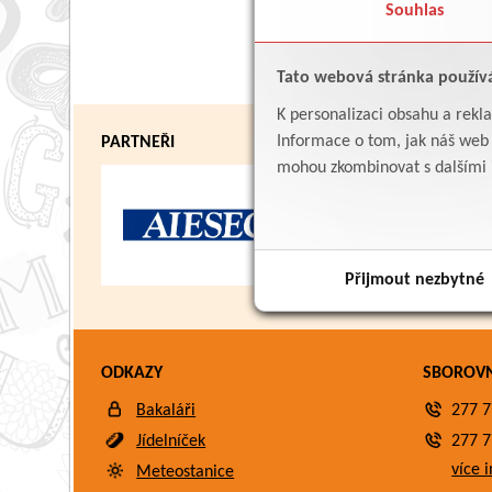
Souhlas
Tato webová stránka použív
K personalizaci obsahu a rekl
Informace o tom, jak náš web p
PARTNEŘI
mohou zkombinovat s dalšími in
Přijmout nezbytné
ODKAZY
SBOROV
Bakaláři
277 7
Jídelníček
277 7
více i
Meteostanice