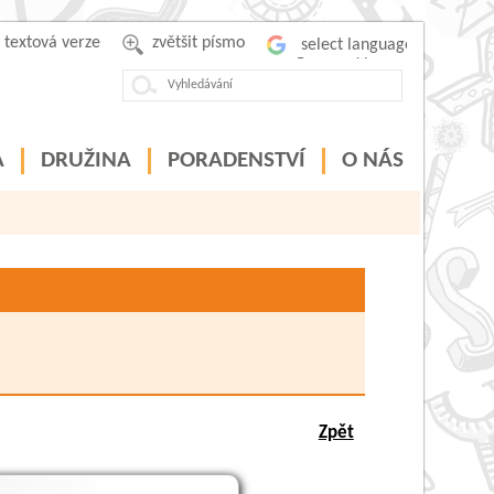
textová verze
zvětšit písmo
Powered by
A
DRUŽINA
PORADENSTVÍ
O NÁS
Zpět