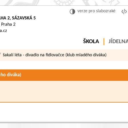
verze pro slabozraké
HA 2, SÁZAVSKÁ 5
 Praha 2
a.cz
ŠKOLA
JÍDELN
šakalí léta - divadlo na fidlovačce (klub mladého diváka)
ého diváka)