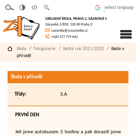
v
t
z
Powered by
erze
extov
většit
ZÁKLADNÍ ŠKOLA, PRAHA 2, SÁZAVSKÁ 5
pro
á
písmo
Sázavská 5/830, 120 00 Praha 2
slaboz
verze
sazavska@zssazavska.cz
raké
+420 277 779 643
škola
fotogalerie
školní rok 2021/2022
škola v
přírodě
Škola v přírodě
Třídy:
3.A
PRVNÍ DEN
Jeli jsme autobusem 3 hodiny a pak dorazili jsme