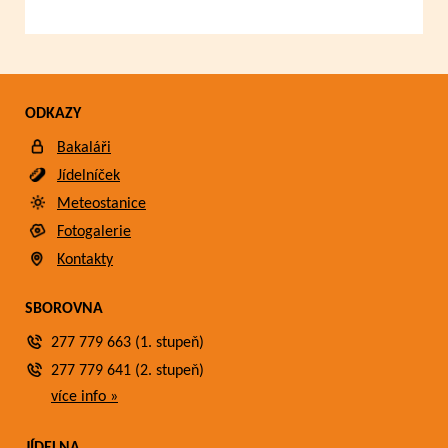
ODKAZY
Bakaláři
Jídelníček
Meteostanice
Fotogalerie
Kontakty
SBOROVNA
277 779 663 (1. stupeň)
277 779 641 (2. stupeň)
více info »