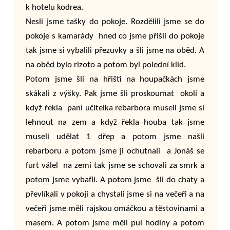
k hotelu kodrea.
Nesli jsme tašky do pokoje. Rozdělili jsme se do
pokoje s kamarády hned co jsme přišli do pokoje
tak jsme si vybalili přezuvky a šli jsme na oběd. A
na oběd bylo rizoto a potom byl polední klid.
Potom jsme šli na hřišti na houpačkách jsme
skákali z výšky. Pak jsme šli proskoumat okolí a
když řekla paní učitelka rebarbora museli jsme si
lehnout na zem a když řekla houba tak jsme
museli udělat 1 dřep a potom jsme našli
rebarboru a potom jsme ji ochutnali a Jonáš se
furt válel na zemi tak jsme se schovali za smrk a
potom jsme vybafli. A potom jsme šli do chaty a
převlíkali v pokoji a chystali jsme si na večeři a na
večeři jsme měli rajskou omáčkou a těstovinami a
masem. A potom jsme měli pul hodiny a potom