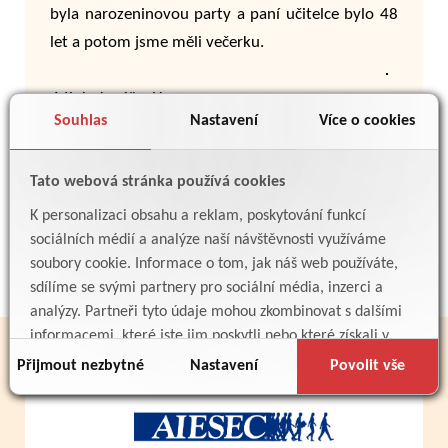
byla narozeninovou party a paní učitelce bylo 48
let a potom jsme měli večerku.
Mink, Jonáš a Honza
Souhlas
Nastavení
Více o cookies
Tato webová stránka používá cookies
K personalizaci obsahu a reklam, poskytování funkcí
Zpět
sociálních médií a analýze naší návštěvnosti využíváme
soubory cookie. Informace o tom, jak náš web používáte,
sdílíme se svými partnery pro sociální média, inzerci a
analýzy. Partneři tyto údaje mohou zkombinovat s dalšími
informacemi, které jste jim poskytli nebo které získali v
PARTNEŘI
důsledku toho, že používáte jejich služby.
Přijmout nezbytné
Nastavení
Povolit vše