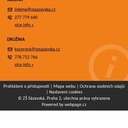
JÍDELNA
jidelna@zssazavska.cz
277 779 640
více info »
DRUŽINA
kucerova@zssazavska.cz
778 712 766
více info »
Prohlášení o přístupnosti
|
Mapa webu
|
Ochrana osobních údajů
|
Nastavení cookies
© ZŠ Sázavská, Praha 2, všechna práva vyhrazena
Powered by webpage.cz