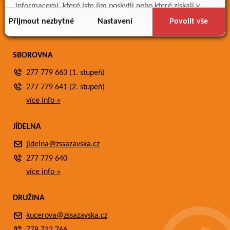
Meteostanice
informacemi, které jste jim poskytli nebo které získali v
Fotogalerie
důsledku toho, že používáte jejich služby.
Přijmout nezbytné
Nastavení
Povolit vše
Kontakty
SBOROVNA
277 779 663 (1. stupeň)
277 779 641 (2. stupeň)
více info »
JÍDELNA
jidelna@zssazavska.cz
277 779 640
více info »
DRUŽINA
kucerova@zssazavska.cz