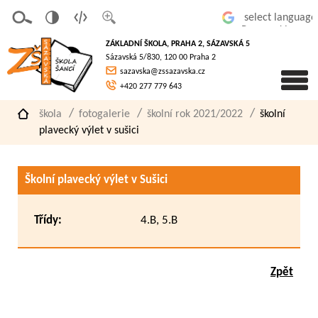
v
t
z
Powered by
erze
extov
většit
ZÁKLADNÍ ŠKOLA, PRAHA 2, SÁZAVSKÁ 5
pro
á
písmo
Sázavská 5/830, 120 00 Praha 2
slaboz
verze
sazavska@zssazavska.cz
raké
+420 277 779 643
škola
fotogalerie
školní rok 2021/2022
školní
plavecký výlet v sušici
Školní plavecký výlet v Sušici
Třídy:
4.B, 5.B
Zpět