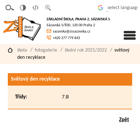
v
t
z
Powered by
erze
extov
většit
ZÁKLADNÍ ŠKOLA, PRAHA 2, SÁZAVSKÁ 5
pro
á
písmo
Sázavská 5/830, 120 00 Praha 2
slaboz
verze
sazavska@zssazavska.cz
raké
+420 277 779 643
škola
fotogalerie
školní rok 2021/2022
světový
den recyklace
Světový den recyklace
Třídy:
7.B
Zpět