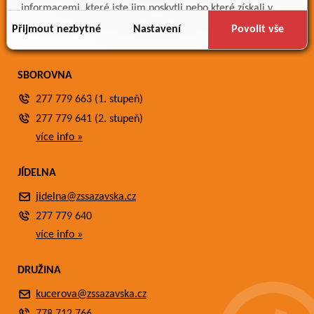
Meteostanice
informacemi, které jste jim poskytli nebo které získali v
Fotogalerie
důsledku toho, že používáte jejich služby.
Přijmout nezbytné
Nastavení
Povolit vše
Kontakty
SBOROVNA
277 779 663 (1. stupeň)
277 779 641 (2. stupeň)
více info »
JÍDELNA
jidelna@zssazavska.cz
277 779 640
více info »
DRUŽINA
kucerova@zssazavska.cz