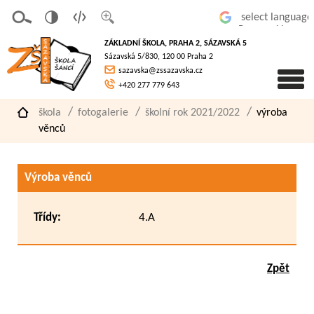
v
t
z
Powered by
erze
extov
většit
ZÁKLADNÍ ŠKOLA, PRAHA 2, SÁZAVSKÁ 5
pro
á
písmo
Sázavská 5/830, 120 00 Praha 2
slaboz
verze
sazavska@zssazavska.cz
raké
+420 277 779 643
škola
fotogalerie
školní rok 2021/2022
výroba
věnců
Výroba věnců
Třídy:
4.A
Zpět