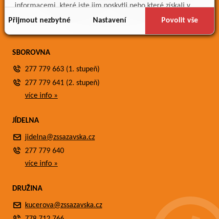
Meteostanice
informacemi, které jste jim poskytli nebo které získali v
Fotogalerie
důsledku toho, že používáte jejich služby.
Přijmout nezbytné
Nastavení
Povolit vše
Kontakty
SBOROVNA
277 779 663 (1. stupeň)
277 779 641 (2. stupeň)
více info »
JÍDELNA
jidelna@zssazavska.cz
277 779 640
více info »
DRUŽINA
kucerova@zssazavska.cz