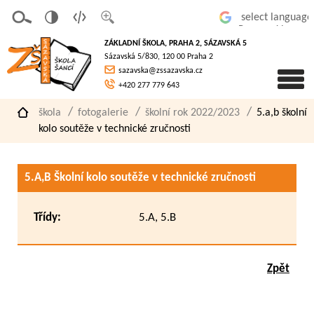
v
t
z
Powered by
erze
extov
většit
ZÁKLADNÍ ŠKOLA, PRAHA 2, SÁZAVSKÁ 5
pro
á
písmo
Sázavská 5/830, 120 00 Praha 2
slaboz
verze
sazavska@zssazavska.cz
raké
+420 277 779 643
škola
fotogalerie
školní rok 2022/2023
5.a,b školní
kolo soutěže v technické zručnosti
5.A,B Školní kolo soutěže v technické zručnosti
Třídy:
5.A, 5.B
Zpět