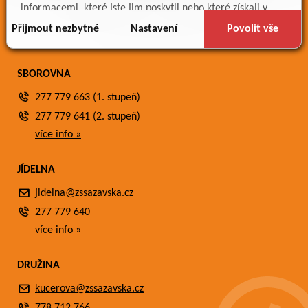
Meteostanice
informacemi, které jste jim poskytli nebo které získali v
Fotogalerie
důsledku toho, že používáte jejich služby.
Přijmout nezbytné
Nastavení
Povolit vše
Kontakty
SBOROVNA
277 779 663 (1. stupeň)
277 779 641 (2. stupeň)
více info »
JÍDELNA
jidelna@zssazavska.cz
277 779 640
více info »
DRUŽINA
kucerova@zssazavska.cz