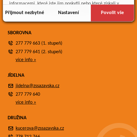
Meteostanice
informacemi, které jste jim poskytli nebo které získali v
Fotogalerie
důsledku toho, že používáte jejich služby.
Přijmout nezbytné
Nastavení
Povolit vše
Kontakty
SBOROVNA
277 779 663 (1. stupeň)
277 779 641 (2. stupeň)
více info »
JÍDELNA
jidelna@zssazavska.cz
277 779 640
více info »
DRUŽINA
kucerova@zssazavska.cz