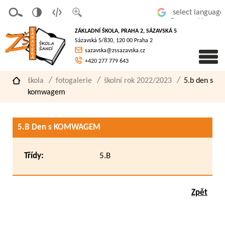
v
t
z
Powered by
erze
extov
většit
ZÁKLADNÍ ŠKOLA, PRAHA 2, SÁZAVSKÁ 5
pro
á
písmo
Sázavská 5/830, 120 00 Praha 2
slaboz
verze
sazavska@zssazavska.cz
raké
+420 277 779 643
škola
fotogalerie
školní rok 2022/2023
5.b den s
komwagem
5.B Den s KOMWAGEM
Třídy:
5.B
Zpět