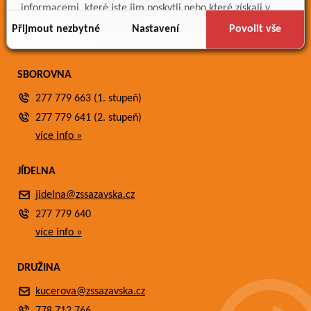
Meteostanice
informacemi, které jste jim poskytli nebo které získali v
Fotogalerie
důsledku toho, že používáte jejich služby.
Přijmout nezbytné
Nastavení
Povolit vše
Kontakty
SBOROVNA
277 779 663 (1. stupeň)
277 779 641 (2. stupeň)
více info »
JÍDELNA
jidelna@zssazavska.cz
277 779 640
více info »
DRUŽINA
kucerova@zssazavska.cz