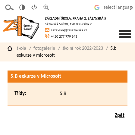
v
t
z
Powered by
erze
extov
většit
ZÁKLADNÍ ŠKOLA, PRAHA 2, SÁZAVSKÁ 5
pro
á
písmo
Sázavská 5/830, 120 00 Praha 2
slaboz
verze
sazavska@zssazavska.cz
raké
+420 277 779 643
škola
fotogalerie
školní rok 2022/2023
5.b
exkurze v microsoft
5.B exkurze v Microsoft
Třídy:
5.B
Zpět