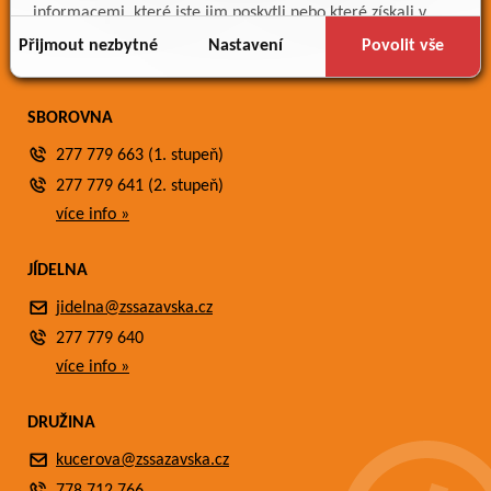
Meteostanice
informacemi, které jste jim poskytli nebo které získali v
Fotogalerie
důsledku toho, že používáte jejich služby.
Přijmout nezbytné
Nastavení
Povolit vše
Kontakty
SBOROVNA
277 779 663 (1. stupeň)
277 779 641 (2. stupeň)
více info »
JÍDELNA
jidelna@zssazavska.cz
277 779 640
více info »
DRUŽINA
kucerova@zssazavska.cz