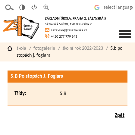
v
t
z
Powered by
erze
extov
většit
ZÁKLADNÍ ŠKOLA, PRAHA 2, SÁZAVSKÁ 5
pro
á
písmo
Sázavská 5/830, 120 00 Praha 2
slaboz
verze
sazavska@zssazavska.cz
raké
+420 277 779 643
škola
fotogalerie
školní rok 2022/2023
5.b po
stopách j. foglara
5.B Po stopách J. Foglara
Třídy:
5.B
Zpět