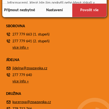
Meteostanice
informacemi, které jste jim poskytli nebo které získali v
Fotogalerie
důsledku toho, že používáte jejich služby.
Přijmout nezbytné
Nastavení
Povolit vše
Kontakty
SBOROVNA
277 779 663 (1. stupeň)
277 779 641 (2. stupeň)
více info »
JÍDELNA
jidelna@zssazavska.cz
277 779 640
více info »
DRUŽINA
kucerova@zssazavska.cz