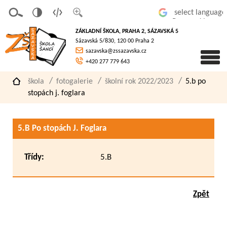
v
t
z
Powered by
erze
extov
většit
ZÁKLADNÍ ŠKOLA, PRAHA 2, SÁZAVSKÁ 5
pro
á
písmo
Sázavská 5/830, 120 00 Praha 2
slaboz
verze
sazavska@zssazavska.cz
raké
+420 277 779 643
škola
fotogalerie
školní rok 2022/2023
5.b po
stopách j. foglara
5.B Po stopách J. Foglara
Třídy:
5.B
Zpět