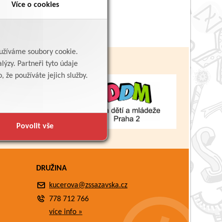
Více o cookies
yužíváme soubory cookie.
lýzy. Partneři tyto údaje
 že používáte jejich služby.
Povolit vše
DRUŽINA
kucerova@zssazavska.cz
778 712 766
více info »