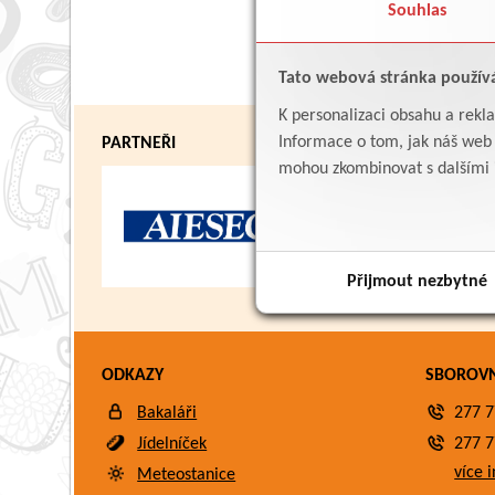
Souhlas
Tato webová stránka použív
K personalizaci obsahu a rekl
Informace o tom, jak náš web p
PARTNEŘI
mohou zkombinovat s dalšími in
Přijmout nezbytné
ODKAZY
SBOROV
Bakaláři
277 7
Jídelníček
277 7
více i
Meteostanice