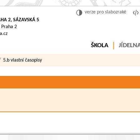
verze pro slabozraké
HA 2, SÁZAVSKÁ 5
 Praha 2
a.cz
ŠKOLA
JÍDELN
5.b vlastní časopisy