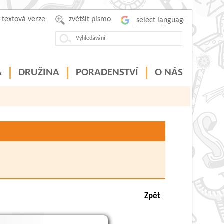
textová verze
zvětšit písmo
Powered by
A
DRUŽINA
PORADENSTVÍ
O NÁS
Zpět