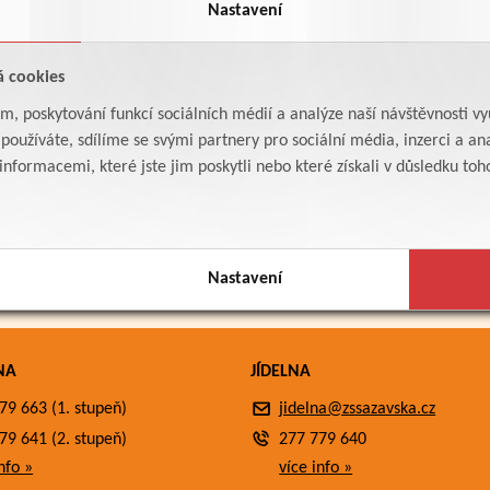
Nastavení
á cookies
am, poskytování funkcí sociálních médií a analýze naší návštěvnosti v
oužíváte, sdílíme se svými partnery pro sociální média, inzerci a ana
formacemi, které jste jim poskytli nebo které získali v důsledku toho,
Nastavení
NA
JÍDELNA
79 663 (1. stupeň)
jidelna@zssazavska.cz
79 641 (2. stupeň)
277 779 640
nfo »
více info »