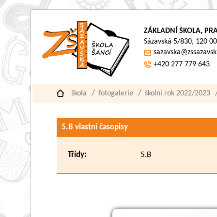
ZÁKLADNÍ ŠKOLA, PRA
Sázavská 5/830, 120 00
sazavska@zssazavsk
+420 277 779 643
škola
fotogalerie
školní rok 2022/2023
5.B vlastní časopisy
Třídy:
5.B