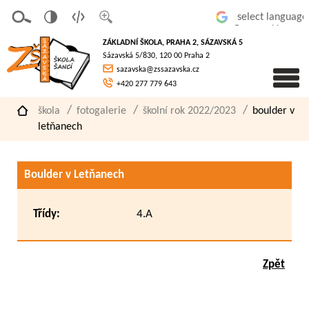
v
t
z
Powered by
erze
extov
většit
ZÁKLADNÍ ŠKOLA, PRAHA 2, SÁZAVSKÁ 5
pro
á
písmo
Sázavská 5/830, 120 00 Praha 2
slaboz
verze
sazavska@zssazavska.cz
raké
+420 277 779 643
škola
fotogalerie
školní rok 2022/2023
boulder v
letňanech
Boulder v Letňanech
Třídy:
4.A
Zpět