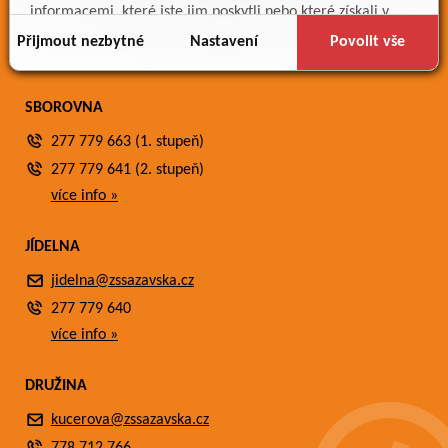
Meteostanice
informacemi, které jste jim poskytli nebo které získali v
Fotogalerie
důsledku toho, že používáte jejich služby.
Přijmout nezbytné
Nastavení
Povolit vše
Kontakty
SBOROVNA
277 779 663 (1. stupeň)
277 779 641 (2. stupeň)
více info »
JÍDELNA
jidelna@zssazavska.cz
277 779 640
více info »
DRUŽINA
kucerova@zssazavska.cz