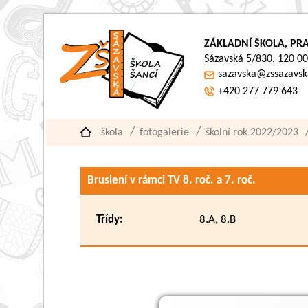
ZÁKLADNÍ ŠKOLA, PRA
Sázavská 5/830, 120 00
sazavska@zssazavsk
+420 277 779 643
škola
fotogalerie
školní rok 2022/2023
Bruslení v rámci TV 8. roč. a 7. roč.
Třídy:
8.A, 8.B