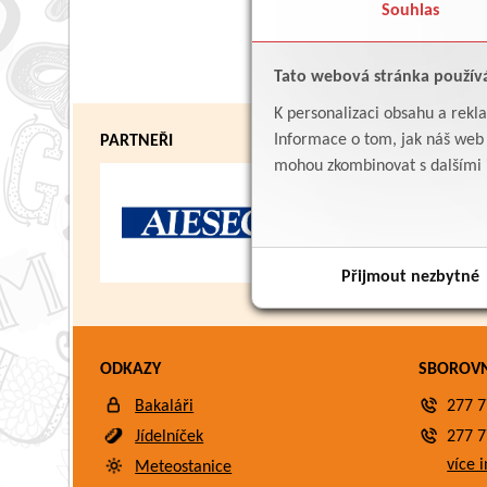
Souhlas
Tato webová stránka použív
K personalizaci obsahu a rekl
Informace o tom, jak náš web p
PARTNEŘI
mohou zkombinovat s dalšími in
Přijmout nezbytné
ODKAZY
SBOROV
Bakaláři
277 7
Jídelníček
277 7
více i
Meteostanice