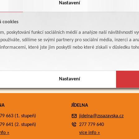
Nastavení
á cookies
am, poskytování funkcí sociálních médií a analýze naší návštěvnosti v
oužíváte, sdílíme se svými partnery pro sociální média, inzerci a ana
formacemi, které jste jim poskytli nebo které získali v důsledku toho,
Nastavení
NA
JÍDELNA
79 663 (1. stupeň)
jidelna@zssazavska.cz
79 641 (2. stupeň)
277 779 640
nfo »
více info »