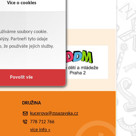
Více o cookies
yužíváme soubory cookie.
lýzy. Partneři tyto údaje
 že používáte jejich služby.
Povolit vše
DRUŽINA
kucerova@zssazavska.cz
778 712 766
více info »