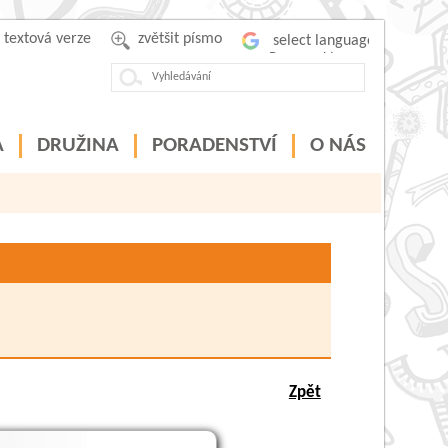
textová verze
zvětšit písmo
Powered by
A
DRUŽINA
PORADENSTVÍ
O NÁS
Zpět