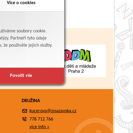
Více o cookies
yužíváme soubory cookie.
lýzy. Partneři tyto údaje
 že používáte jejich služby.
Povolit vše
DRUŽINA
kucerova@zssazavska.cz
778 712 766
více info »