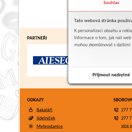
Souhlas
Tato webová stránka použív
K personalizaci obsahu a rekl
Informace o tom, jak náš web p
PARTNEŘI
mohou zkombinovat s dalšími in
Přijmout nezbytné
ODKAZY
SBOROV
Bakaláři
277 7
Jídelníček
277 7
více i
Meteostanice