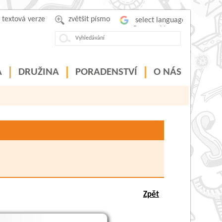
textová verze
zvětšit písmo
Powered by
A
DRUŽINA
PORADENSTVÍ
O NÁS
Zpět