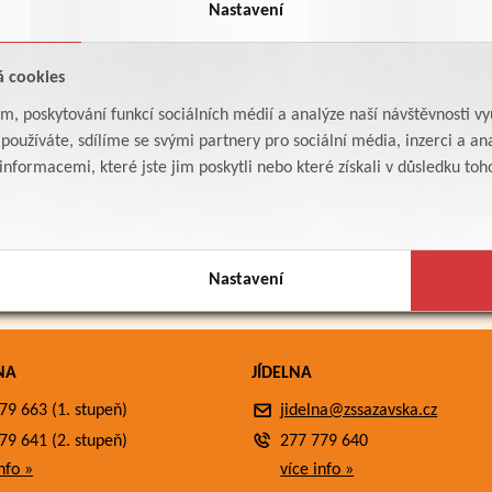
Nastavení
á cookies
am, poskytování funkcí sociálních médií a analýze naší návštěvnosti v
oužíváte, sdílíme se svými partnery pro sociální média, inzerci a ana
formacemi, které jste jim poskytli nebo které získali v důsledku toho,
Nastavení
NA
JÍDELNA
79 663 (1. stupeň)
jidelna@zssazavska.cz
79 641 (2. stupeň)
277 779 640
nfo »
více info »