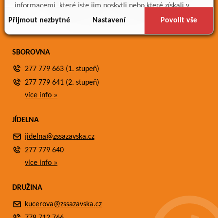
Meteostanice
informacemi, které jste jim poskytli nebo které získali v
Fotogalerie
důsledku toho, že používáte jejich služby.
Přijmout nezbytné
Nastavení
Povolit vše
Kontakty
SBOROVNA
277 779 663 (1. stupeň)
277 779 641 (2. stupeň)
více info »
JÍDELNA
jidelna@zssazavska.cz
277 779 640
více info »
DRUŽINA
kucerova@zssazavska.cz