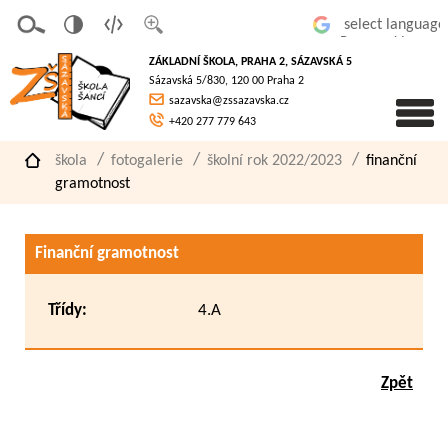
v
t
z
Powered by
erze
extov
většit
ZÁKLADNÍ ŠKOLA, PRAHA 2, SÁZAVSKÁ 5
pro
á
písmo
Sázavská 5/830, 120 00 Praha 2
slaboz
verze
sazavska@zssazavska.cz
raké
+420 277 779 643
škola
fotogalerie
školní rok 2022/2023
finanční
gramotnost
Finanční gramotnost
Třídy:
4.A
Zpět