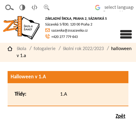
v
t
z
Powered by
erze
extov
většit
ZÁKLADNÍ ŠKOLA, PRAHA 2, SÁZAVSKÁ 5
pro
á
písmo
Sázavská 5/830, 120 00 Praha 2
slaboz
verze
sazavska@zssazavska.cz
raké
+420 277 779 643
škola
fotogalerie
školní rok 2022/2023
halloween
v 1.a
Halloween v 1.A
Třídy:
1.A
Zpět