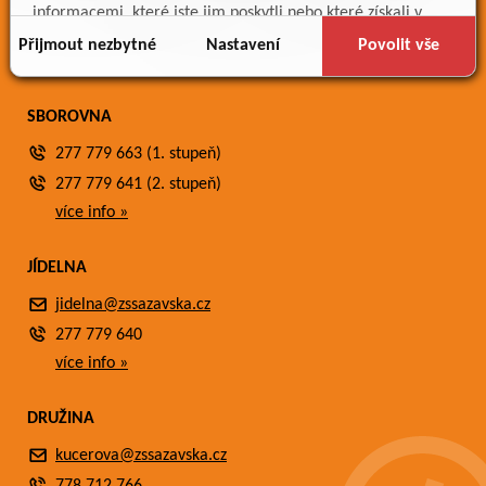
Meteostanice
informacemi, které jste jim poskytli nebo které získali v
Fotogalerie
důsledku toho, že používáte jejich služby.
Přijmout nezbytné
Nastavení
Povolit vše
Kontakty
SBOROVNA
277 779 663 (1. stupeň)
277 779 641 (2. stupeň)
více info »
JÍDELNA
jidelna@zssazavska.cz
277 779 640
více info »
DRUŽINA
kucerova@zssazavska.cz