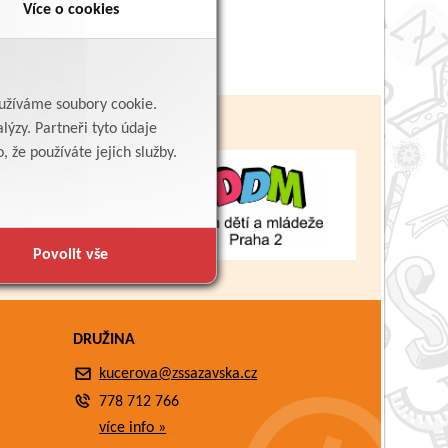
Více o cookies
yužíváme soubory cookie.
lýzy. Partneři tyto údaje
 že používáte jejich služby.
Povolit vše
DRUŽINA
kucerova@zssazavska.cz
778 712 766
více info »