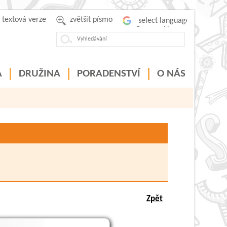
textová verze
zvětšit písmo
Powered by
A
DRUŽINA
PORADENSTVÍ
O NÁS
Zpět