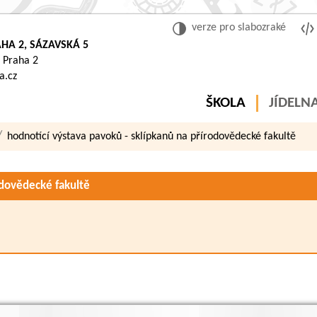
verze pro slabozraké
HA 2, SÁZAVSKÁ 5
 Praha 2
a.cz
ŠKOLA
JÍDELN
hodnotící výstava pavoků - sklípkanů na přírodovědecké fakultě
odovědecké fakultě