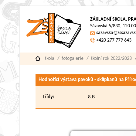
ZÁKLADNÍ ŠKOLA, PRA
Sázavská 5/830, 120 00
sazavska@zssazavsk
+420 277 779 643
škola
fotogalerie
školní rok 2022/2023
Hodnotící výstava pavoků - sklípkanů na Přír
Třídy:
8.B