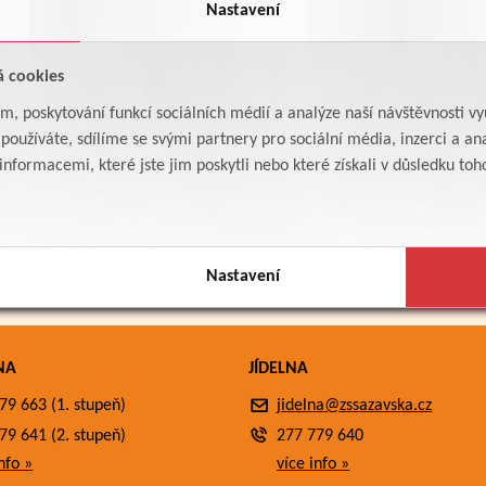
Nastavení
á cookies
am, poskytování funkcí sociálních médií a analýze naší návštěvnosti v
oužíváte, sdílíme se svými partnery pro sociální média, inzerci a ana
formacemi, které jste jim poskytli nebo které získali v důsledku toho,
Nastavení
NA
JÍDELNA
79 663 (1. stupeň)
jidelna@zssazavska.cz
79 641 (2. stupeň)
277 779 640
nfo »
více info »