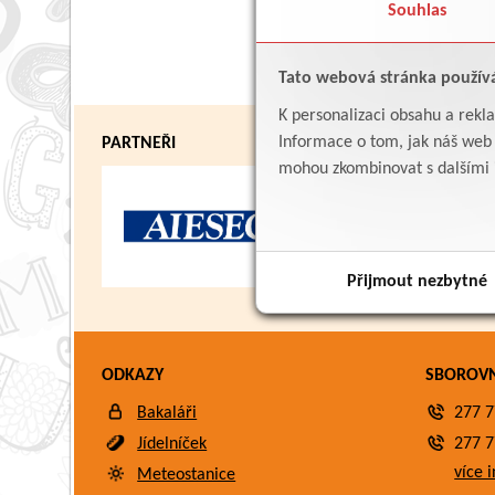
Souhlas
Tato webová stránka použív
K personalizaci obsahu a rekl
Informace o tom, jak náš web p
PARTNEŘI
mohou zkombinovat s dalšími in
Přijmout nezbytné
ODKAZY
SBOROV
Bakaláři
277 7
Jídelníček
277 7
více i
Meteostanice