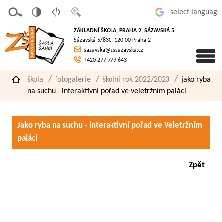
v
t
z
Powered by
erze
extov
většit
ZÁKLADNÍ ŠKOLA, PRAHA 2, SÁZAVSKÁ 5
pro
á
písmo
Sázavská 5/830, 120 00 Praha 2
slaboz
verze
sazavska@zssazavska.cz
raké
+420 277 779 643
škola
fotogalerie
školní rok 2022/2023
jako ryba
na suchu - interaktivní pořad ve veletržním paláci
Jako ryba na suchu - interaktivní pořad ve Veletržním
paláci
Zpět