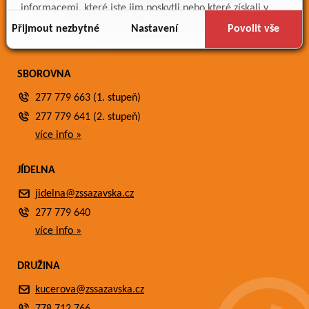
Meteostanice
informacemi, které jste jim poskytli nebo které získali v
Fotogalerie
důsledku toho, že používáte jejich služby.
Přijmout nezbytné
Nastavení
Povolit vše
Kontakty
SBOROVNA
277 779 663 (1. stupeň)
277 779 641 (2. stupeň)
více info »
JÍDELNA
jidelna@zssazavska.cz
277 779 640
více info »
DRUŽINA
kucerova@zssazavska.cz