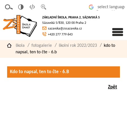
v
t
z
Powered by
erze
extov
většit
ZÁKLADNÍ ŠKOLA, PRAHA 2, SÁZAVSKÁ 5
pro
á
písmo
Sázavská 5/830, 120 00 Praha 2
slaboz
verze
sazavska@zssazavska.cz
raké
+420 277 779 643
škola
fotogalerie
školní rok 2022/2023
kdo to
napsal, ten to čte - 6.b
Kdo to napsal, ten to čte - 6.B
Zpět