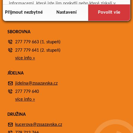
Meteostanice
informacemi, které jste jim poskytli nebo které získali v
Fotogalerie
důsledku toho, že používáte jejich služby.
Přijmout nezbytné
Nastavení
Povolit vše
Kontakty
SBOROVNA
277 779 663 (1. stupeň)
277 779 641 (2. stupeň)
více info »
JÍDELNA
jidelna@zssazavska.cz
277 779 640
více info »
DRUŽINA
kucerova@zssazavska.cz